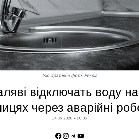
Ілюстративне фото: Pexels
аляві відключать воду на
лицях через аварійні роб
14.05.2026 ● 10:05
Facebook
Instagram
Telegram
YouTube