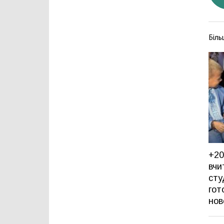
Біль
+20
вчи
сту
гот
нов