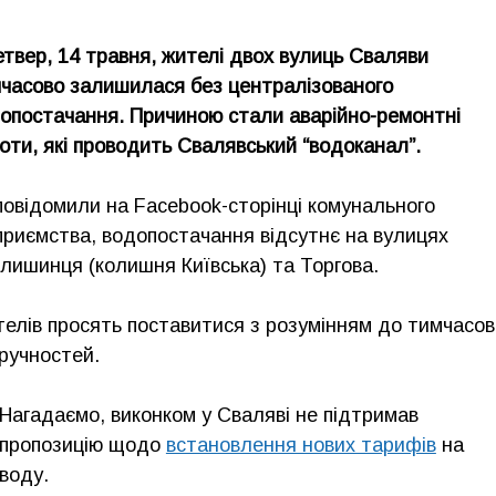
етвер, 14 травня, жителі двох вулиць Сваляви
часово залишилася без централізованого
опостачання. Причиною стали аварійно-ремонтні
оти, які проводить Свалявський “водоканал”.
повідомили на Facebook-сторінці комунального
приємства, водопостачання відсутнє на вулицях
лишинця (колишня Київська) та Торгова.
елів просять поставитися з розумінням до тимчасов
ручностей.
Нагадаємо, виконком у Сваляві не підтримав
пропозицію щодо
встановлення нових тарифів
на
воду.