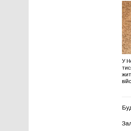
У Н
тис
жит
вій
Бу
За