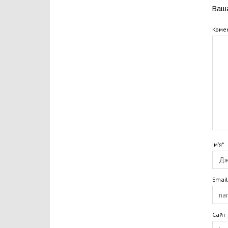
Ваша
Коме
Ім’я*
Email
Сайт