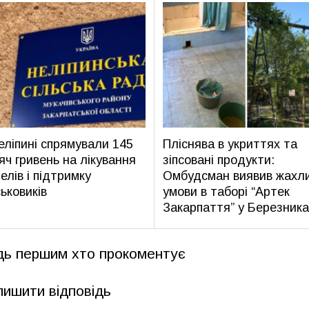
еліпині спрямували 145
Пліснява в укриттях та
яч гривень на лікування
зіпсовані продукти:
елів і підтримку
Омбудсман виявив жахли
ськовиків
умови в таборі “Артек
Закарпаття” у Березника
дь першим хто прокоментує
лишити відповідь