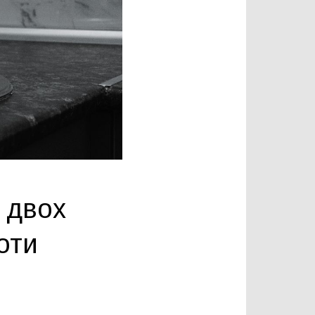
 двох
оти