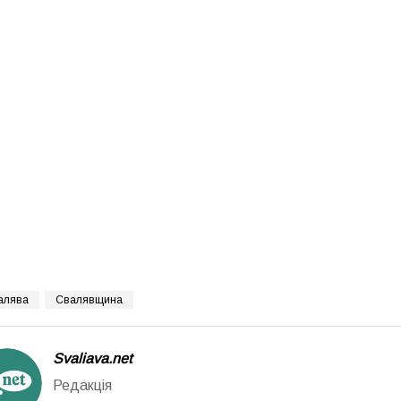
алява
Свалявщина
Svaliava.net
Редакція