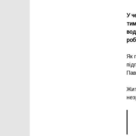
У ч
тим
вод
роб
Як 
під
Пав
Жит
нез