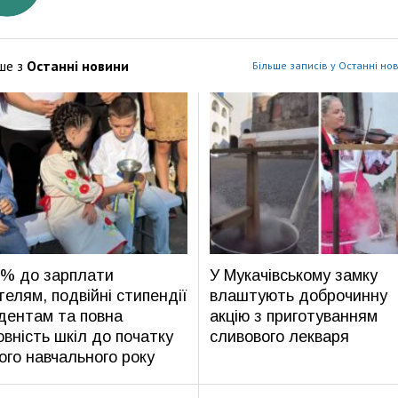
ше з
Останні новини
Більше записів у Останні но
% до зарплати
У Мукачівському замку
телям, подвійні стипендії
влаштують доброчинну
дентам та повна
акцію з приготуванням
овність шкіл до початку
сливового лекваря
ого навчального року