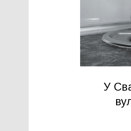
У Св
ву