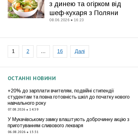
з динею та огірком від
шеф-кухаря з Поляни
08.06.2026 ● 16:23
Пагінація
1
2
…
16
Далі
записів
ОСТАННІ НОВИНИ
+20% до зарплати вчителям, подвійні стипендії
студентам та повна готовність шкіл до початку нового
навчального року
07.08.2026 ● 14:39
У Мукачівському замку влаштують доброчинну акцію з
приготуванням сливового лекваря
06.08.2026 ● 15:31