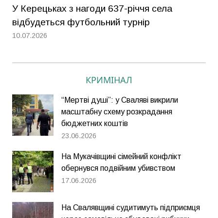
У Керецьках з нагоди 637-річчя села
відбудеться футбольний турнір
10.07.2026
КРИМІНАЛ
“Мертві душі”: у Сваляві викрили
масштабну схему розкрадання
бюджетних коштів
23.06.2026
На Мукачівщині сімейний конфлікт
обернувся подвійним убивством
17.06.2026
На Свалявщині судитимуть підприємця