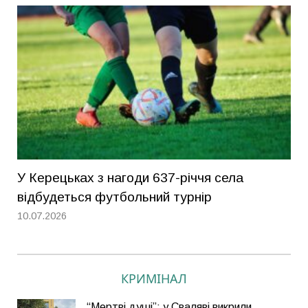
У Керецьках з нагоди 637-річчя села
відбудеться футбольний турнір
10.07.2026
КРИМІНАЛ
“Мертві душі”: у Сваляві викрили