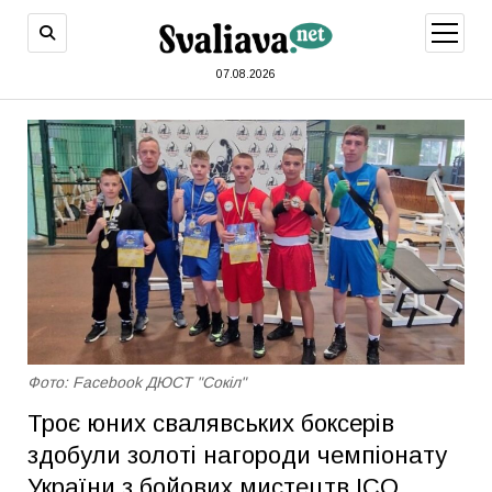
відкри
меню
07.08.2026
Фото: Facebook ДЮСТ "Сокіл"
Троє юних свалявських боксерів
здобули золоті нагороди чемпіонату
України з бойових мистецтв ІСО