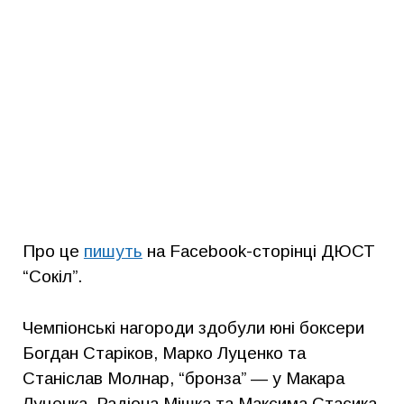
Про це
пишуть
на Facebook-сторінці ДЮСТ
“Сокіл”.
Чемпіонські нагороди здобули юні боксери
Богдан Старіков, Марко Луценко та
Станіслав Молнар, “бронза” — у Макара
Луценка, Радіона Мішка та Максима Стасика.