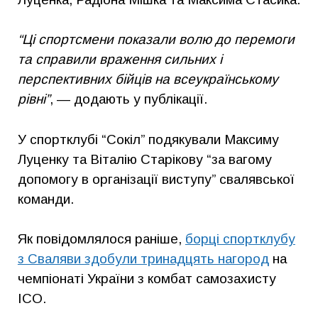
“Ці спортсмени показали волю до перемоги
та справили враження сильних і
перспективних бійців на всеукраїнському
рівні”
, — додають у публікації.
У спортклубі “Сокіл” подякували Максиму
Луценку та Віталію Старікову “за вагому
допомогу в організації виступу” свалявської
команди.
Як повідомлялося раніше,
борці спортклубу
з Сваляви здобули тринадцять нагород
на
чемпіонаті України з комбат самозахисту
ІСО.