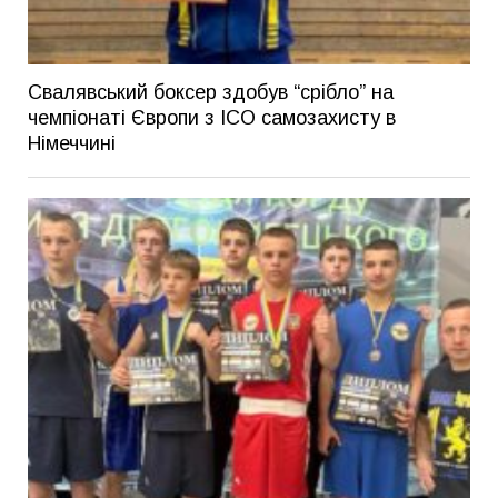
Свалявський боксер здобув “срібло” на
чемпіонаті Європи з ІСО самозахисту в
Німеччині