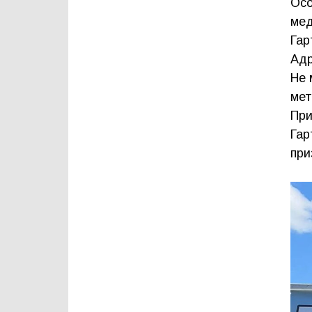
Осо
мед
Гар
Адр
Не 
мет
При
Гар
при