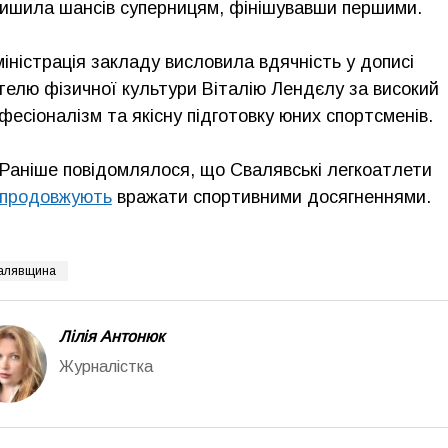
ишила шансів суперницям, фінішувавши першими.
іністрація закладу висловила вдячність у дописі
телю фізичної культури Віталію Лендєлу за високий
фесіоналізм та якісну підготовку юних спортсменів.
Раніше повідомлялося, що Свалявські легкоатлети
продовжують
вражати спортивними досягненнями.
алявщина
Лілія Антонюк
Журналістка