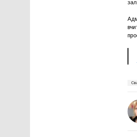
зал
Адм
вчи
про
Св