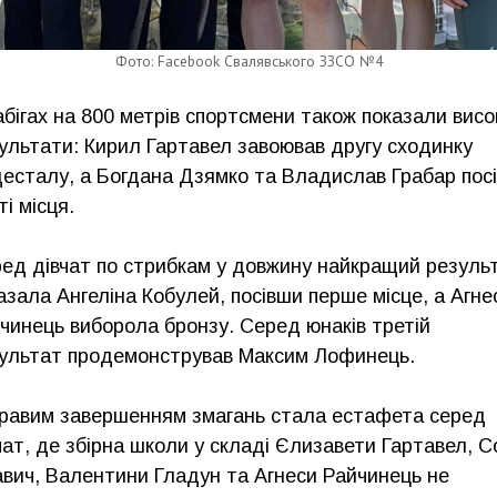
Фото: Facebook Свалявського ЗЗСО №4
абігах на 800 метрів спортсмени також показали висо
ультати: Кирил Гартавел завоював другу сходинку
десталу, а Богдана Дзямко та Владислав Грабар пос
ті місця.
ед дівчат по стрибкам у довжину найкращий резуль
азала Ангеліна Кобулей, посівши перше місце, а Агне
чинець виборола бронзу. Серед юнаків третій
ультат продемонстрував Максим Лофинець.
равим завершенням змагань стала естафета серед
чат, де збірна школи у складі Єлизавети Гартавел, С
вич, Валентини Гладун та Агнеси Райчинець не