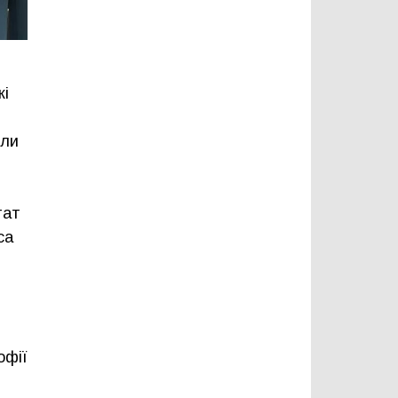
кі
іли
тат
са
офії