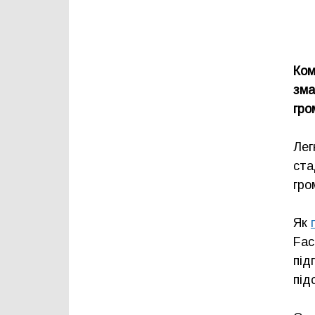
Ком
зма
гро
Лег
ста
гро
Як
Fac
під
під