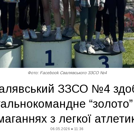
Фото: Facebook Свалявського ЗЗСО №4
алявський ЗЗСО №4 здо
гальнокомандне “золото”
маганнях з легкої атлети
06.05.2026 ● 11:36