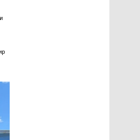
ли
ир