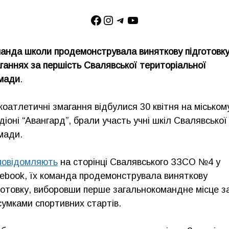
Facebook
Instagram
Telegram
YouTube
анда школи продемонструвала виняткову підготовку
ганнях за першість Свалявської територіальної
мади
.
коатлетичні змагання відбулися 30 квітня на міськом
діоні “Авангард”, брали участь учні шкіл Свалявської
мади.
повідомляють
на сторінці Свалявського ЗЗСО №4 у
ebook, їх команда продемонструвала виняткову
готовку, виборовши перше загальнокомандне місце з
сумками спортивних стартів.