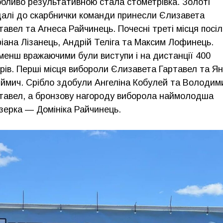
бливо результативною стала стометрівка. Золоті
алі до скарбнички команди принесли Єлизавета
тавел та Агнеса Райчинець. Почесні треті місця посі
іана Лізанець, Андрій Теліга та Максим Лофинець.
менш вражаючими були виступи і на дистанції 400
рів. Перші місця вибороли Єлизавета Гартавел та Ян
ймич. Срібло здобули Ангеліна Кобулей та Володим
тавел, а бронзову нагороду виборола наймолодша
зерка — Домініка Райчинець.