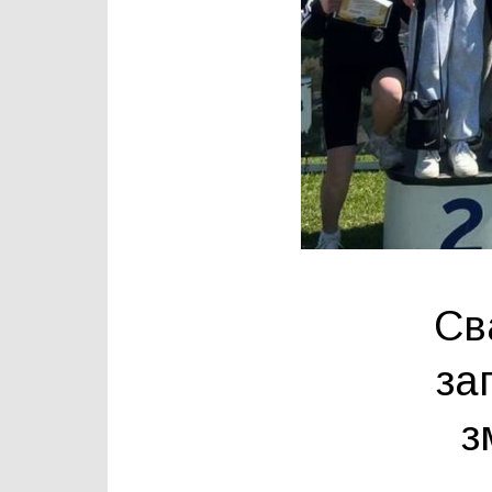
Св
за
з