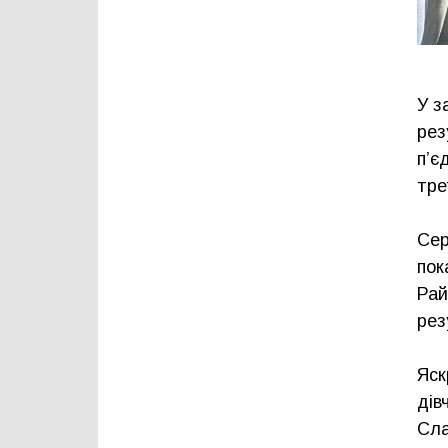
У з
рез
п’є
тре
Сер
пок
Рай
рез
Яск
дів
Сла