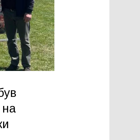
був
 на
ки