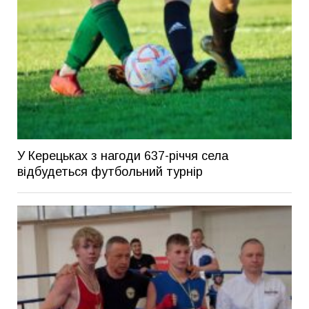
У Керецьках з нагоди 637-річчя села
відбудеться футбольний турнір