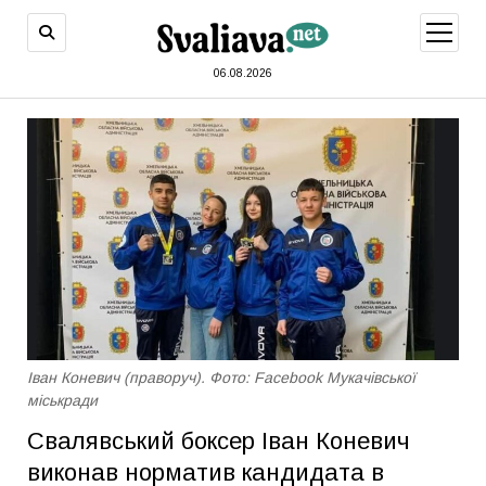
відкри
меню
06.08.2026
Іван Коневич (праворуч). Фото: Facebook Мукачівської
міськради
Свалявський боксер Іван Коневич
виконав норматив кандидата в