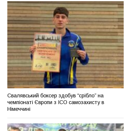
Свалявський боксер здобув “срібло” на
чемпіонаті Європи з ІСО самозахисту в
Німеччині