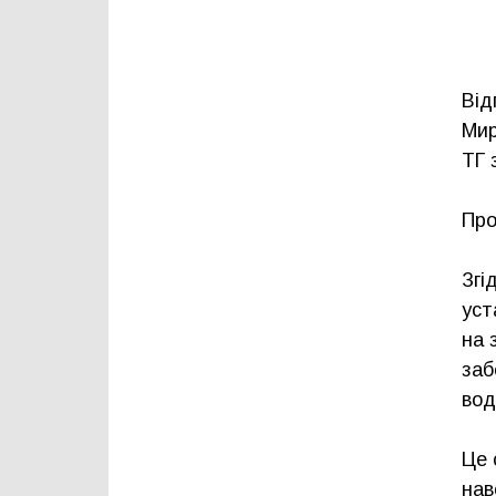
Від
Мир
ТГ 
Про
Згі
уст
на 
заб
вод
Це 
нав