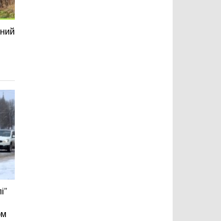
рний
і”
ом