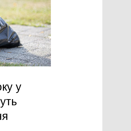
ку у
уть
ня