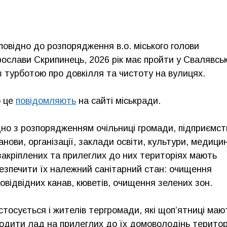
повідно до розпорядження в.о. міського голови
ослави Скрипинець, 2026 рік має пройти у Свалявськ
з турботою про довкілля та чистоту на вулицях.
 це
повідомляють
на сайті міськради.
дно з розпорядженням очільниці громади, підприємст
анови, організації, заклади освіти, культури, медици
закріплених та прилеглих до них територіях мають
езпечити їх належний санітарний стан: очищення
овідвідних канав, кюветів, очищення зелених зон.
стосується і жителів тергромади, які щоп’ятниці маю
одити лад на прилеглих до їх домоволодінь територ