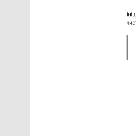
Іні
чис