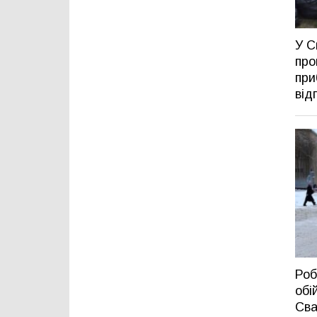
У С
про
при
від
Роб
обі
Сва