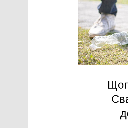
Щоп
Св
д