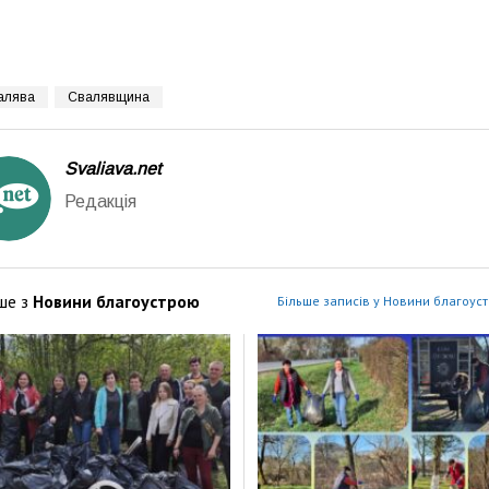
алява
Свалявщина
Svaliava.net
Редакція
ше з
Новини благоустрою
Більше записів у Новини благоус