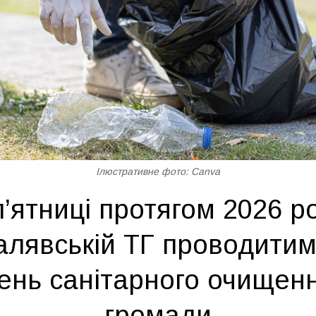
Ілюстративне фото: Canva
’ятниці протягом 2026 ро
алявській ТГ проводитим
ень санітарного очищен
громади