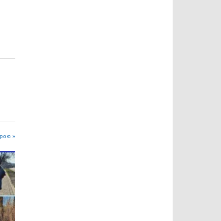
трою »