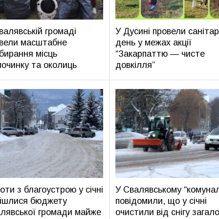
валявській громаді
У Дусині провели саніта
вели масштабне
день у межах акції
бирання місць
“Закарпаттю — чисте
починку та околиць
довкілля”
оти з благоустрою у січні
У Свалявському “комунал
йшлися бюджету
повідомили, що у січні
лявської громади майже
очистили від снігу загал