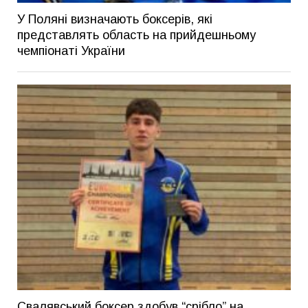
У Поляні визначають боксерів, які
представлять область на прийдешньому
чемпіонаті України
Свалявський боксер здобув “срібло” на