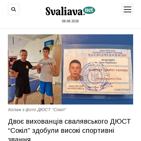
відкри
меню
08.08.2026
Колаж з фото ДЮСТ "Сокіл"
Двоє вихованців свалявського ДЮСТ
“Сокіл” здобули високі спортивні
звання